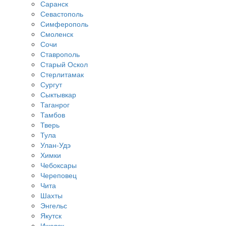
Саранск
Севастополь
Симферополь
Смоленск
Сочи
Ставрополь
Старый Оскол
Стерлитамак
Сургут
Сыктывкар
Таганрог
Тамбов
Тверь
Тула
Улан-Удэ
Химки
Чебоксары
Череповец
Чита
Шахты
Энгельс
Якутск
Ижевск