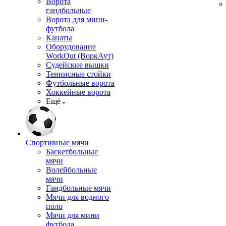
Ворота
гандбольные
Ворота для мини-
футбола
Канаты
Оборудование
WorkOut (ВоркАут)
Судейские вышки
Теннисные стойки
Футбольные ворота
Хоккейные ворота
Ещё
Спортивные мячи
Баскетбольные
мячи
Волейбольные
мячи
Гандбольные мячи
Мячи для водного
поло
Мячи для мини
футбола