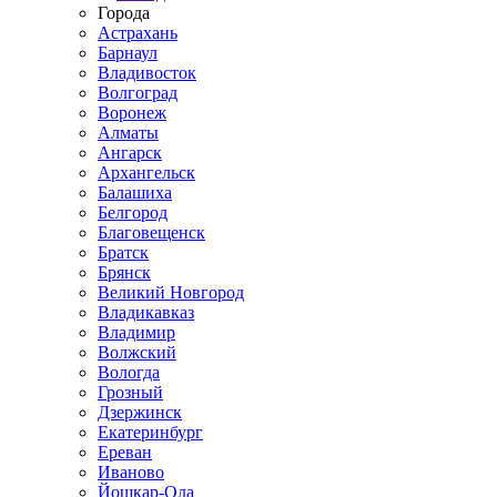
Города
Астрахань
Барнаул
Владивосток
Волгоград
Воронеж
Алматы
Ангарск
Архангельск
Балашиха
Белгород
Благовещенск
Братск
Брянск
Великий Новгород
Владикавказ
Владимир
Волжский
Вологда
Грозный
Дзержинск
Екатеринбург
Ереван
Иваново
Йошкар-Ола