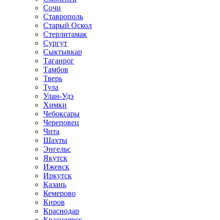
Сочи
Ставрополь
Старый Оскол
Стерлитамак
Сургут
Сыктывкар
Таганрог
Тамбов
Тверь
Тула
Улан-Удэ
Химки
Чебоксары
Череповец
Чита
Шахты
Энгельс
Якутск
Ижевск
Иркутск
Казань
Кемерово
Киров
Краснодар
Красноярск