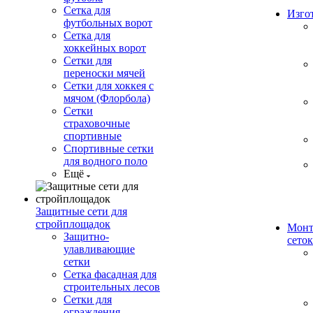
Сетка для
Изго
футбольных ворот
Сетка для
хоккейных ворот
Сетки для
переноски мячей
Сетки для хоккея с
мячом (Флорбола)
Сетки
страховочные
спортивные
Спортивные сетки
для водного поло
Ещё
Защитные сети для
стройплощадок
Монт
Защитно-
сеток
улавливающие
сетки
Сетка фасадная для
строительных лесов
Сетки для
ограждения