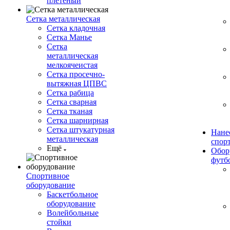
плетеный
Сетка металлическая
Сетка кладочная
Сетка Манье
Сетка
металлическая
мелкоячеистая
Сетка просечно-
вытяжная ЦПВС
Сетка рабица
Сетка сварная
Сетка тканая
Сетка шарнирная
Сетка штукатурная
Нане
металлическая
спор
Ещё
Обор
футб
Спортивное
оборудование
Баскетбольное
оборудование
Волейбольные
стойки