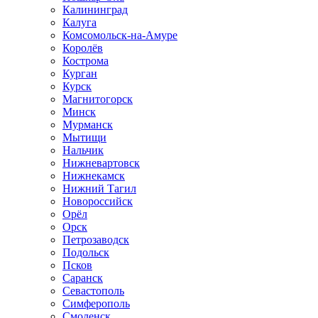
Калининград
Калуга
Комсомольск-на-Амуре
Королёв
Кострома
Курган
Курск
Магнитогорск
Минск
Мурманск
Мытищи
Нальчик
Нижневартовск
Нижнекамск
Нижний Тагил
Новороссийск
Орёл
Орск
Петрозаводск
Подольск
Псков
Саранск
Севастополь
Симферополь
Смоленск