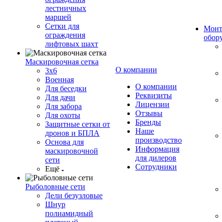
лестничных
маршей
Сетки для
Монт
ограждения
обор
лифтовых шахт
Маскировочная сетка
О компании
3х6
Военная
О компании
Для беседки
Реквизиты
Для дачи
Лицензии
Для забора
Отзывы
Для охоты
Бренды
Защитные сетки от
Наше
дронов и БПЛА
производство
Основа для
Информация
маскировочной
для дилеров
сети
Сотрудники
Ещё
Рыболовные сети
Дели безузловые
Шнур
полиамидный