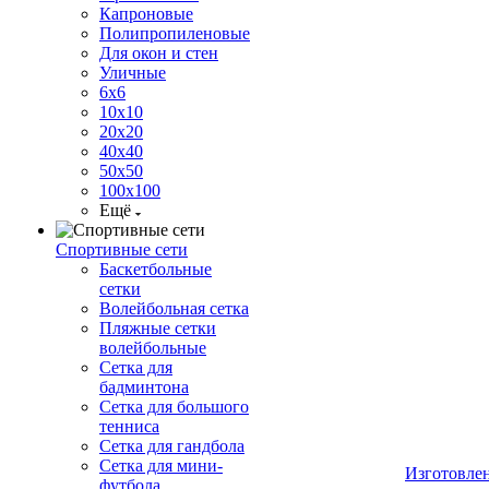
Капроновые
Полипропиленовые
Для окон и стен
Уличные
6х6
10х10
20х20
40х40
50х50
100х100
Ещё
Спортивные сети
Баскетбольные
сетки
Волейбольная сетка
Пляжные сетки
волейбольные
Сетка для
бадминтона
Сетка для большого
тенниса
Сетка для гандбола
Сетка для мини-
Изготовле
футбола