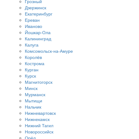
Грозный
Дзержинск
Екатеринбург
Ереван
Иваново
Йошкар-Ола
Калининград
Калуга
Комсомольск-на-Амуре
Королёв
Кострома
Курган
Курск
Магнитогорск
Минск
Мурманск
Мытищи
Нальчик
Нижневартовск
Нижнекамск
Нижний Тагил
Новороссийск
Орёл