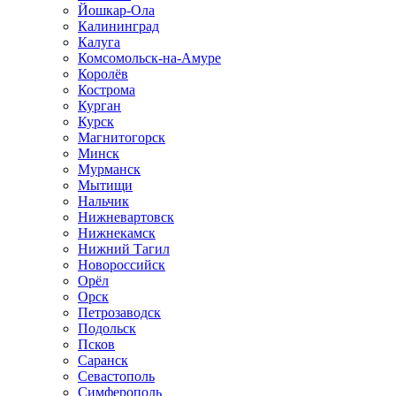
Йошкар-Ола
Калининград
Калуга
Комсомольск-на-Амуре
Королёв
Кострома
Курган
Курск
Магнитогорск
Минск
Мурманск
Мытищи
Нальчик
Нижневартовск
Нижнекамск
Нижний Тагил
Новороссийск
Орёл
Орск
Петрозаводск
Подольск
Псков
Саранск
Севастополь
Симферополь