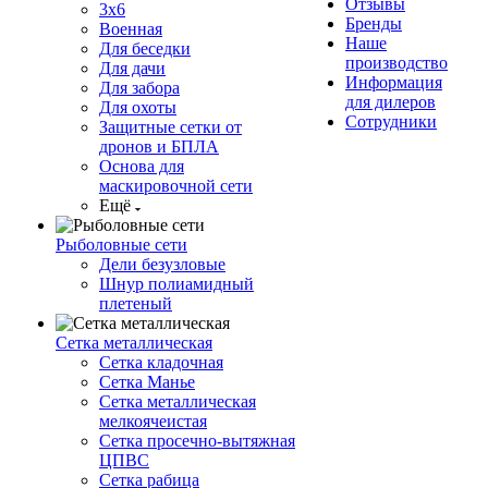
Отзывы
3х6
Бренды
Военная
Наше
Для беседки
производство
Для дачи
Информация
Для забора
для дилеров
Для охоты
Сотрудники
Защитные сетки от
дронов и БПЛА
Основа для
маскировочной сети
Ещё
Рыболовные сети
Дели безузловые
Шнур полиамидный
плетеный
Сетка металлическая
Сетка кладочная
Сетка Манье
Сетка металлическая
мелкоячеистая
Сетка просечно-вытяжная
ЦПВС
Сетка рабица