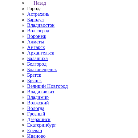
Назад
Города
Астрахань
Барнаул
Владивосток
Волгоград
Воронеж
Алматы
Ангарск
Архангельск
Балашиха
Белгород
Благовещенск
Братск
Брянск
Великий Новгород
Владикавказ
Владимир
Волжский
Вологда
Грозный
Дзержинск
Екатеринбург
Ереван
Иваново