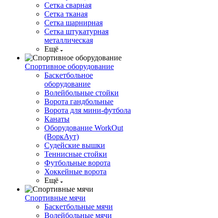
Сетка сварная
Сетка тканая
Сетка шарнирная
Сетка штукатурная
металлическая
Ещё
Спортивное оборудование
Баскетбольное
оборудование
Волейбольные стойки
Ворота гандбольные
Ворота для мини-футбола
Канаты
Оборудование WorkOut
(ВоркАут)
Судейские вышки
Теннисные стойки
Футбольные ворота
Хоккейные ворота
Ещё
Спортивные мячи
Баскетбольные мячи
Волейбольные мячи