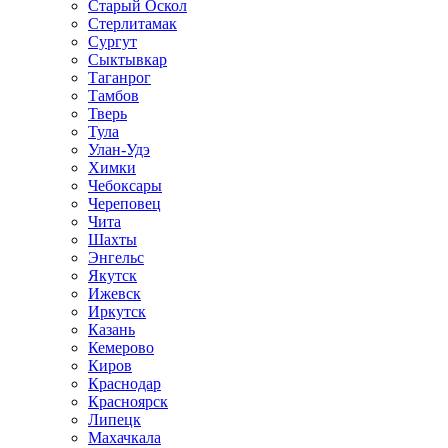
Старый Оскол
Стерлитамак
Сургут
Сыктывкар
Таганрог
Тамбов
Тверь
Тула
Улан-Удэ
Химки
Чебоксары
Череповец
Чита
Шахты
Энгельс
Якутск
Ижевск
Иркутск
Казань
Кемерово
Киров
Краснодар
Красноярск
Липецк
Махачкала