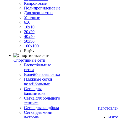
Капроновые
Полипропиленовые
Для окон и стен
Уличные
6х6
10х10
20х20
40х40
50х50
100х100
Ещё
Спортивные сети
Баскетбольные
сетки
Волейбольная сетка
Пляжные сетки
волейбольные
Сетка для
бадминтона
Сетка для большого
тенниса
Сетка для гандбола
Изготовле
Сетка для мини-
футбола
Изго