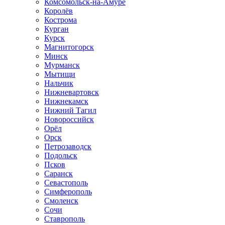
Комсомольск-на-Амуре
Королёв
Кострома
Курган
Курск
Магнитогорск
Минск
Мурманск
Мытищи
Нальчик
Нижневартовск
Нижнекамск
Нижний Тагил
Новороссийск
Орёл
Орск
Петрозаводск
Подольск
Псков
Саранск
Севастополь
Симферополь
Смоленск
Сочи
Ставрополь