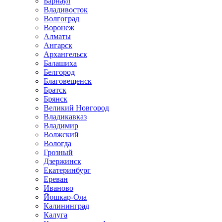
Барнаул
Владивосток
Волгоград
Воронеж
Алматы
Ангарск
Архангельск
Балашиха
Белгород
Благовещенск
Братск
Брянск
Великий Новгород
Владикавказ
Владимир
Волжский
Вологда
Грозный
Дзержинск
Екатеринбург
Ереван
Иваново
Йошкар-Ола
Калининград
Калуга