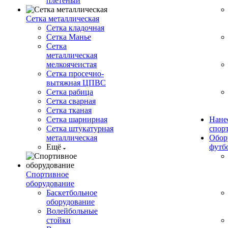
плетеный
Сетка металлическая
Сетка кладочная
Сетка Манье
Сетка
металлическая
мелкоячеистая
Сетка просечно-
вытяжная ЦПВС
Сетка рабица
Сетка сварная
Сетка тканая
Сетка шарнирная
Нане
Сетка штукатурная
спор
металлическая
Обор
Ещё
футб
Спортивное
оборудование
Баскетбольное
оборудование
Волейбольные
стойки