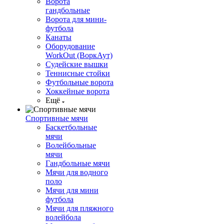
Ворота
гандбольные
Ворота для мини-
футбола
Канаты
Оборудование
WorkOut (ВоркАут)
Судейские вышки
Теннисные стойки
Футбольные ворота
Хоккейные ворота
Ещё
Спортивные мячи
Баскетбольные
мячи
Волейбольные
мячи
Гандбольные мячи
Мячи для водного
поло
Мячи для мини
футбола
Мячи для пляжного
волейбола