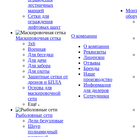
лестничных
маршей
Монт
Сетки для
обор
ограждения
лифтовых шахт
О компании
Маскировочная сетка
3х6
О компании
Военная
Реквизиты
Для беседки
Лицензии
Для дачи
Отзывы
Для забора
Бренды
Для охоты
Наше
Защитные сетки от
производство
дронов и БПЛА
Информация
Основа для
для дилеров
маскировочной
Сотрудники
сети
Ещё
Рыболовные сети
Дели безузловые
Шнур
полиамидный