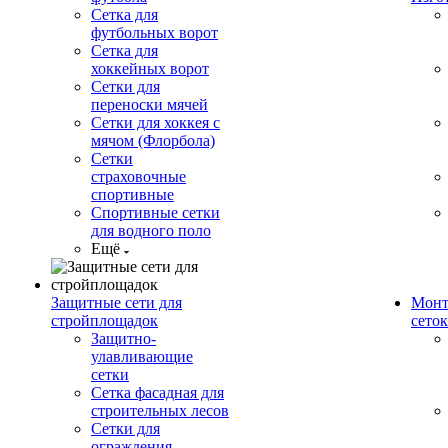
Сетка для
футбольных ворот
Сетка для
хоккейных ворот
Сетки для
переноски мячей
Сетки для хоккея с
мячом (Флорбола)
Сетки
страховочные
спортивные
Спортивные сетки
для водного поло
Ещё
Защитные сети для
Монт
стройплощадок
сеток
Защитно-
улавливающие
сетки
Сетка фасадная для
строительных лесов
Сетки для
ограждения