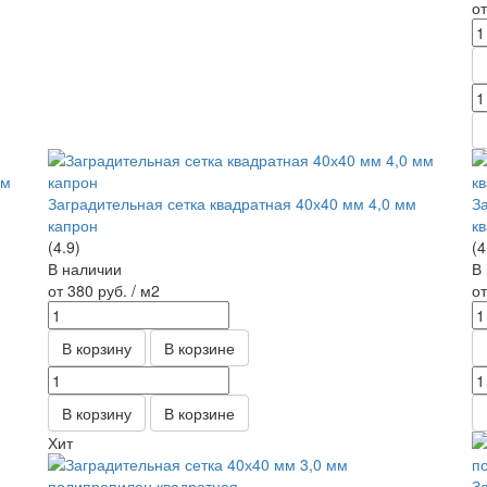
о
Заградительная сетка квадратная 40х40 мм 4,0 мм
З
капрон
к
(4.9)
(4
В наличии
В
от 380
руб.
/ м2
о
В корзину
В корзине
В корзину
В корзине
Хит
З