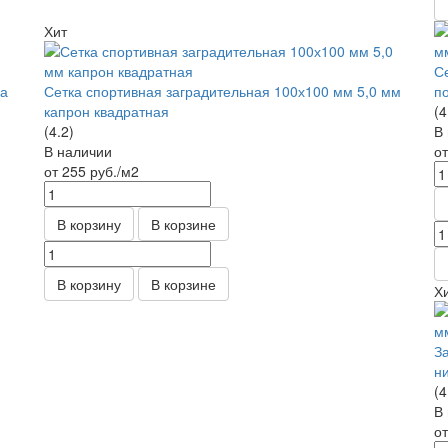
Хит
С
ка
Сетка спортивная заградительная 100х100 мм 5,0 мм
п
капрон квадратная
(4
(4.2)
В
В наличии
о
от 255
руб.
/м2
В корзину
В корзине
В корзину
В корзине
Х
З
н
(4
В
о