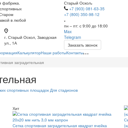
я фабрика.
Старый Оскол
 спортивных
+7 (903) 081-63-35
 Старом
+7 (800) 350-98-12
авкой в любой
пн – пт: с 9:00 до 18:00
Max
г. Старый Оскол, Заводская
Telegram
ул., 1А
Заказать звонок
ормация
Калькулятор
Наши работы
Контакты
ртивная заградительная
тельная
ских спортивных площадок
Для стадионов
Хит
С
Сетка спортивная заградительная квадрат ячейка
(к