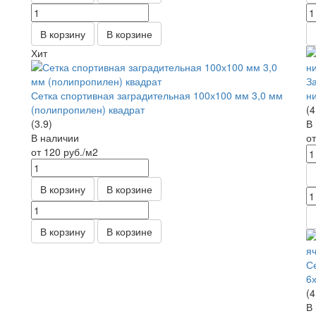
В корзину
В корзине
Хит
З
Сетка спортивная заградительная 100х100 мм 3,0 мм
н
(полипропилен) квадрат
(4
(3.9)
В
В наличии
о
от 120
руб.
/м2
В корзину
В корзине
В корзину
В корзине
С
6
(4
В