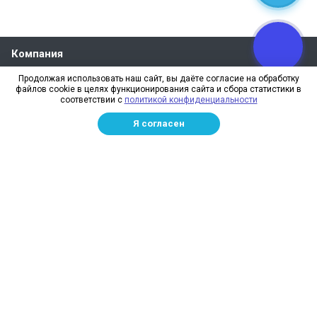
Компания
О компании
Продолжая использовать наш сайт, вы даёте согласие на обработку
файлов cookie в целях функционирования сайта и сбора статистики в
Реквизиты
соответствии с
политикой конфиденциальности
Лицензии
Я согласен
Отзывы
Бренды
Наше производство
Информация для дилеров
Сотрудники
Изготовление и монтаж
Доставка и оплата
Каталог
Сетка заградительная